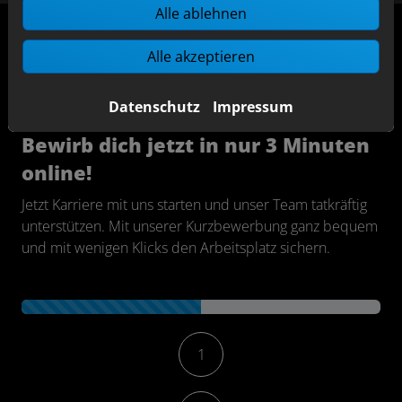
Alle ablehnen
Alle akzeptieren
Traumjob sichern - ganz ohne Anschreiben!
Datenschutz
Impressum
Jetzt schnell online bewerben
Bewirb dich jetzt in nur 3 Minuten
online!
Jetzt Karriere mit uns starten und unser Team tatkräftig
unterstützen. Mit unserer Kurzbewerbung ganz bequem
und mit wenigen Klicks den Arbeitsplatz sichern.
Kontaktformular-Fortschritt
1