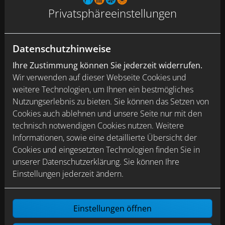
Interesse an einer neuen Herausforderung?
Privatsphäre­einstellungen
Als Ansprechpartner der Firma G & K Gebäudetechnik
GmbH Zittau aus Zittau möchte ich gerne ein
Datenschutzhinweise
unverbindliches und attraktives Job-Angebot vorstellen.
Dazu geht der erste Schritt ganz einfach über unsere
Ihre Zustimmung können Sie jederzeit widerrufen.
Kurzbewerbung ganz unten, aber auch telefonisch sind
Wir verwenden auf dieser Webseite Cookies und
wir jederzeit erreichbar.
weitere Technologien, um Ihnen ein bestmögliches
Nutzungserlebnis zu bieten. Sie können das Setzen von
Wir freuen uns auf die Zusammenarbeit!
Cookies auch ablehnen und unsere Seite nur mit den
Kontakt
technisch notwendigen Cookies nutzen. Weitere
Informationen, sowie eine detaillierte Übersicht der
Ansprechpartner: Herr Thomas Kurzke
Cookies und eingesetzten Technologien finden Sie in
E-Mail: info@guk-zittau.de
unserer Datenschutzerklärung. Sie können Ihre
Telefon: 03583 57 570
Einstellungen jederzeit ändern.
Einstellungen öffnen