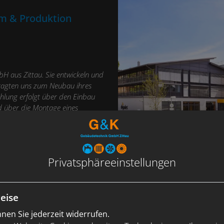
m & Produktion
H aus Zittau. Sie entwickeln und
ftragten uns zum Neubau ihres
hlung erfolgt über den Einbau
d über die Montage eines
ches heizt oder kühlt nach
en in der Produktionshalle
nergieeffizienten Fußbodenheizung
Privatsphäre­einstellungen
eise
en Sie jederzeit widerrufen.