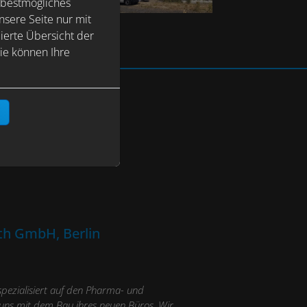
 bestmögliches
sere Seite nur mit
ierte Übersicht der
ie können Ihre
n
th GmbH, Berlin
spezialisiert auf den Pharma- und
 uns mit dem Bau ihres neuen Büros. Wir