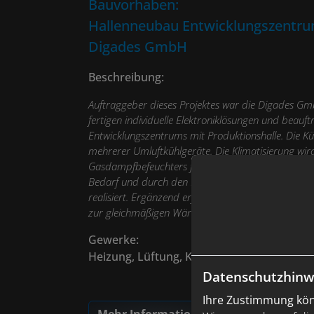
Bauvorhaben:
Hallenneubau Entwicklungszentru
Digades GmbH
Beschreibung:
Auftraggeber dieses Projektes war die Digades Gmb
fertigen individuelle Elektroniklösungen und beau
Entwicklungszentrums mit Produktionshalle. Die Kü
mehrerer Umluftkühlgeräte. Die Klimatisierung wir
Gasdampfbefeuchters für Zu- und Abluftgeräte, wel
Bedarf und durch den Einbau von Quellluftschläuch
realisiert. Ergänzend erfolgte die Montage einer e
zur gleichmäßigen Wärmeverteilung.
Gewerke:
Heizung, Lüftung, Kälte
Datenschutzhinw
Ihre Zustimmung könn