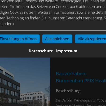
ser Webseite Cookies und weitere Technologien, um Ihnen ein
ieten. Sie können das Setzen von Cookies auch ablehnen und un
igen Cookies nutzen. Weitere Informationen, sowie eine detaill
ten Technologien finden Sie in unserer Datenschutzerklärung. S
t ändern.
Einstellungen öffnen
Alle ablehnen
Alle akzeptiere
Datenschutz
Impressum
Bauvorhaben:
Büroneubau PEIX Heal
Beschreibung:
Die Berliner Werbeagentur PEIX, 
Gesundheitsbereich, beauftragte